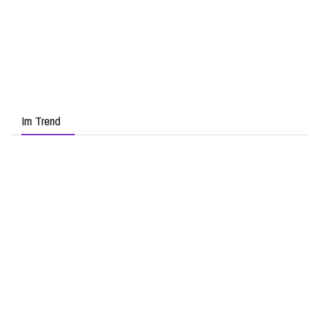
Im Trend
PERU PUNTA HERMOSA – SURFER-PARADIES DIREKT
VOR DEN TOREN LIMAS