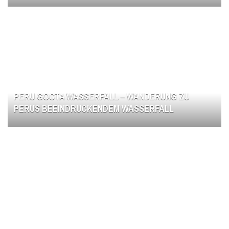
PERU GOCTA WASSERFALL – WANDERUNG ZU
PERUS BEEINDRUCKENDEM WASSERFALL
PERU TAMBOPATA NATIONALPARK – AMAZONAS-
DSCHUNGEL PUR ERLEBEN