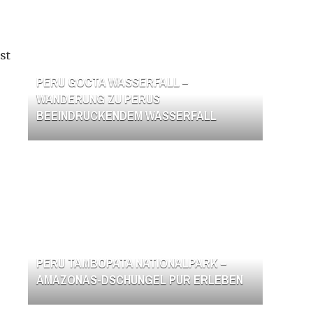
st
PERU GOCTA WASSERFALL –
WANDERUNG ZU PERUS
BEEINDRUCKENDEM WASSERFALL
PERU TAMBOPATA NATIONALPARK –
AMAZONAS-DSCHUNGEL PUR ERLEBEN