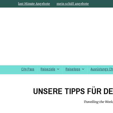
last Minute Angebote
mein schiff angebote
City Pass
Reiseziele
Reisetipps
Ausrüstungs C
UNSERE TIPPS FÜR D
Travelling the Worl